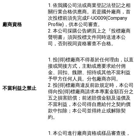
1. 依我國公司法或商業登記法登記之相
關行業合格供應商。若是國外廠商，首
次投標前須先完成F-UO009(Company
廠商資格
Profile)，供本公司審查。
2. 本公司採購公告網頁上之『投標廠商
聲明書』須與投標文件同時送達本公
司，否則視同資格審查不合格。
1. 投(得)標廠商不得基於任何理由，以直
接或間接方式，主動或應要求給付佣
金、回扣、餽贈、招待或其他不當利益
予甲方任何人員。分包廠商亦同。
2. 投(得)標廠商違反前款規定時，本公司
不當利益之禁止
得向投(得)標廠商請求本專案金額百分之
五之損害賠償；前述賠償金額及溢價及
不當利益，本公司得自應給付之契約價
款中扣除；本公司並得終止或解除契
約。
1. 本公司進行廠商資格或樣品審查後，