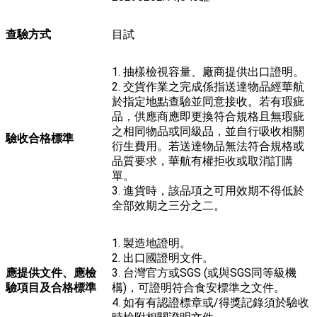
查驗方式
目試
1. 抽樣檢視容量、廠商提供出口證明。
2. 交貨作業之完成係指送達物品經華航
於指定地點查驗並同意接收。若有瑕疵
品，供應商應即更換符合規格且無瑕疵
之相同物品或同級品，並自行吸收相關
驗收合格標準
衍生費用。若送達物品無法符合規格或
品質要求，華航有權拒收或取消訂購
單。
3. 進貨時，該品項之可用效期不得低於
全部效期之三分之二。
1. 製造地證明。
2. 出口國證明文件。
應提供文件、應檢
3. 台灣官方或SGS (或與SGS同等級機
驗項目及合格標準
構)，可證明符合食安標準之文件。
4. 如有有認證標章或/得獎記錄須於驗收