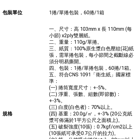
包裝單位
1捲/單捲包裝，60捲/1箱
一、尺寸：高 103mm x 長 110mm (每
小節) x2ply雙層紙。
二、重量：110g/單捲。
三、紙質：100%原生漿白色壓紋(花)紙
張，需單捲包裝，每小節間之截斷線必
須分明易撕開。
四、包裝：1捲/單捲包裝，60捲/1箱。
五、符合CNS 1091「衛生紙」國家標
準：
(一) 捲筒寬度尺寸：+-5%。
(二) 淨重、張數、組數(即節數)：
+-3%。
(三) 白度(白色者)：70%以上。
規格
(四) 基重：20.0g/㎡，+-3% (20公克紙
漿可佈滿於1平方公尺之面積上)。
(五) 破裂強度(10張)：0.7kgf/cm2以上
(10張紙可承受0.7公斤的拉力)。