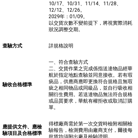
10/17、10/31、11/14、11/28、
12/12、12/26。
2029年：01/09。
以交貨次數不變前提下，將視實際消耗
狀況調整交期。
查驗方式
詳規格說明
一、符合查驗方式
二、交貨作業之完成係指送達物品經華
航於指定地點查驗並同意接收。若有瑕
疵品，供應商應即更換符合規格且無瑕
驗收合格標準
疵之相同物品或同級品，並自行吸收相
關衍生費用。若送達物品無法符合規格
或品質要求，華航有權拒收或取消訂購
單。
得標廠商需於第一次交貨時檢附相關檢
應提供文件、應檢
驗報告，檢測費用由廠商支付，爾後每
驗項目及合格標準
批貨均須附出廠及檢驗證明。