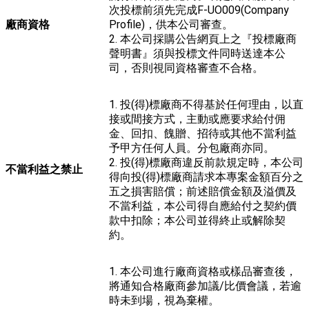
次投標前須先完成F-UO009(Company
廠商資格
Profile)，供本公司審查。
2. 本公司採購公告網頁上之『投標廠商
聲明書』須與投標文件同時送達本公
司，否則視同資格審查不合格。
1. 投(得)標廠商不得基於任何理由，以直
接或間接方式，主動或應要求給付佣
金、回扣、餽贈、招待或其他不當利益
予甲方任何人員。分包廠商亦同。
2. 投(得)標廠商違反前款規定時，本公司
不當利益之禁止
得向投(得)標廠商請求本專案金額百分之
五之損害賠償；前述賠償金額及溢價及
不當利益，本公司得自應給付之契約價
款中扣除；本公司並得終止或解除契
約。
1. 本公司進行廠商資格或樣品審查後，
將通知合格廠商參加議/比價會議，若逾
時未到場，視為棄權。