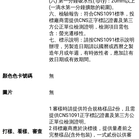
(六) 第一分鐘吸水性(1pty)：20mm以上
(一滴水第一分鐘擴散的範圍)。
六、檢驗報告：符合CNS1091標準，投
標廠商需提供CNS正字標記證書及第三
方公正單位檢測證明，檢測項目需包
含：螢光遷移性。
七、標示說明：請按CNS1091標示說明
辦理，另製造日期請以國曆或西曆之製
造年月或年週，有時效性者，應加註有
效日期或有效期間。
顏色色卡號碼
無
圖片
無
1.審樣時請提供符合規格樣品2份，且需
提供CNS1091正字標記證書及第三方公
正單位檢測證明。
2.得標廠商應於決標後，提供量產前之
打樣、看樣、審查
完整樣品(含外包裝)，一式貳份以供審